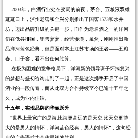
2003年，白酒行业处在变局的前夜，茅台、五粮液双雄
蒸蒸日上，泸州老窖和全兴分别推出了国窖1573和水井
坊，迈出品牌升级的关键一步，而作为老名酒之一的洋河
仍在低谷徘徊，销售寥寥，经营惨淡，虽然，刚刚推出新
品洋河蓝色经典，但是面对本土江苏市场的王者——五粮
春、口子窖，看不出任何胜算。
在极为困难的竞争格局下，洋河新的领导班子怀揣复兴
的梦想与盛初咨询走到了一起，正是这次携手开启了中国
酒业的一段传奇，而从此双方合作持续至今已逾十五年之
久，成为业内佳话。
十五年，实现品牌的华丽跃升
“世界上最宽广的是海,比海更高远的是天空,比天空更博
大的是男人的情怀，洋河蓝色经典，男人的情怀”，这句经
典的广告语成为合作最初的胜利。